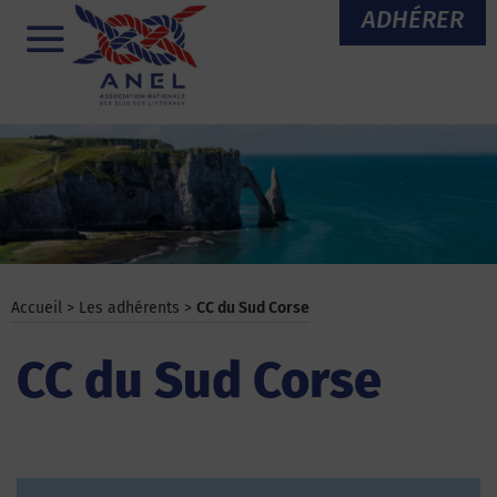
Aller
ADHÉRER
au
Menu
contenu
Accueil
>
Les adhérents
>
CC du Sud Corse
CC du Sud Corse