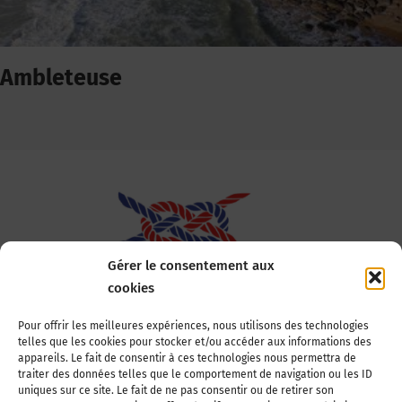
Ambleteuse
Gérer le consentement aux
cookies
Association Nationale des Elus des Littoraux
Pour offrir les meilleures expériences, nous utilisons des technologies
telles que les cookies pour stocker et/ou accéder aux informations des
22, boulevard de la Tour-Maubourg
appareils. Le fait de consentir à ces technologies nous permettra de
75007 Paris
traiter des données telles que le comportement de navigation ou les ID
Tél : 01 44 11 11 70
uniques sur ce site. Le fait de ne pas consentir ou de retirer son