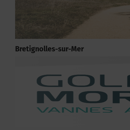
Bretignolles-sur-Mer