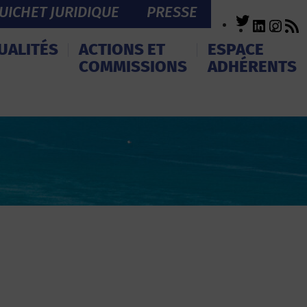
UICHET JURIDIQUE
PRESSE
Twitter
LinkedI
Inst
R
F
UALITÉS
ACTIONS ET
ESPACE
COMMISSIONS
ADHÉRENTS