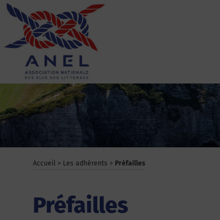
Aller
au
contenu
ANEL
Accueil
>
Les adhérents
>
Préfailles
Préfailles