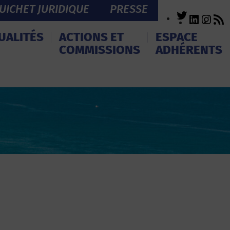
UICHET JURIDIQUE
PRESSE
Twitter
LinkedI
Inst
R
F
UALITÉS
ACTIONS ET
ESPACE
COMMISSIONS
ADHÉRENTS