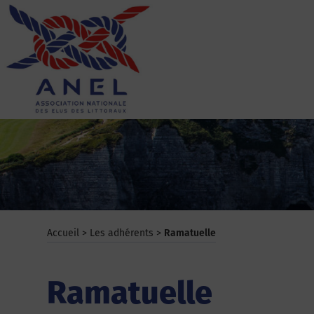
Aller
au
contenu
ANEL
Accueil
>
Les adhérents
>
Ramatuelle
Ramatuelle