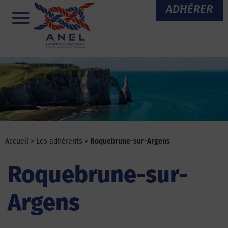
Aller
ADHÉRER
au
Menu
contenu
Accueil
>
Les adhérents
>
Roquebrune-sur-Argens
Roquebrune-sur-
Argens