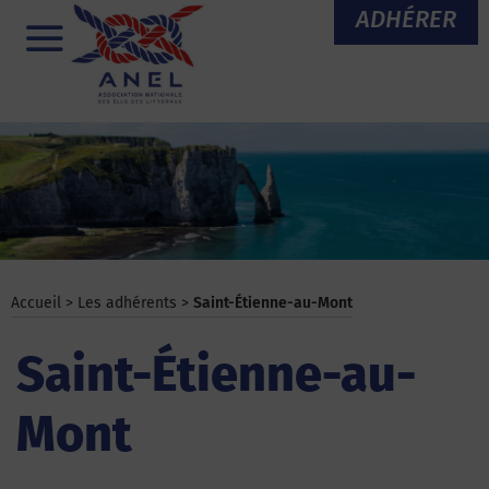
Aller
ADHÉRER
au
Menu
contenu
Accueil
>
Les adhérents
>
Saint-Étienne-au-Mont
Saint-Étienne-au-
Mont