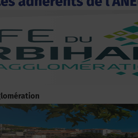
Les adhérents de l'ANE
glomération