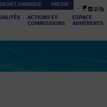
UICHET JURIDIQUE
PRESSE
Twitter
LinkedI
Inst
R
F
UALITÉS
ACTIONS ET
ESPACE
COMMISSIONS
ADHÉRENTS