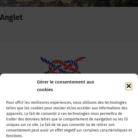
Anglet
Gérer le consentement aux
cookies
Association Nationale des Elus des Littoraux
Pour offrir les meilleures expériences, nous utilisons des technologies
telles que les cookies pour stocker et/ou accéder aux informations des
22, boulevard de la Tour-Maubourg
appareils. Le fait de consentir à ces technologies nous permettra de
75007 Paris
traiter des données telles que le comportement de navigation ou les ID
Tél : 01 44 11 11 70
uniques sur ce site. Le fait de ne pas consentir ou de retirer son
consentement peut avoir un effet négatif sur certaines caractéristiques et
E-mail : anel-secretariat@anel.asso.fr
fonctions.