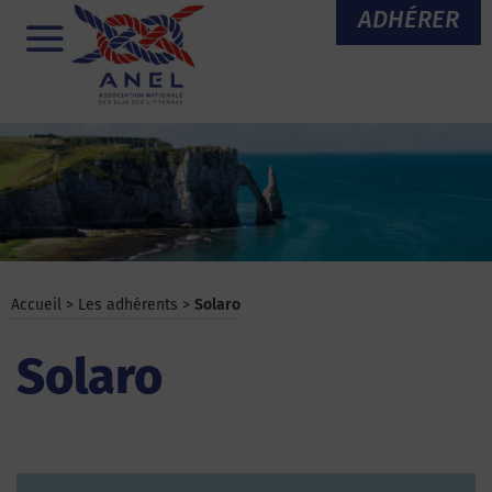
Aller
ADHÉRER
au
Menu
contenu
Accueil
>
Les adhérents
>
Solaro
Solaro