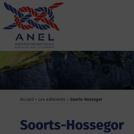
Aller
au
contenu
ANEL
Accueil
>
Les adhérents
>
Soorts-Hossegor
Soorts-Hossegor