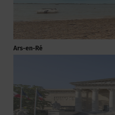
Ars-en-Ré