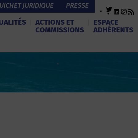
UICHET JURIDIQUE
PRESSE
Twitter
LinkedI
Inst
R
F
UALITÉS
ACTIONS ET
ESPACE
COMMISSIONS
ADHÉRENTS