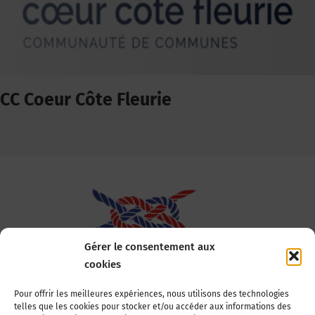
CC Coeur Côte Fleurie
Gérer le consentement aux
cookies
Association Nationale des Elus des Littoraux
Pour offrir les meilleures expériences, nous utilisons des technologies
telles que les cookies pour stocker et/ou accéder aux informations des
22, boulevard de la Tour-Maubourg