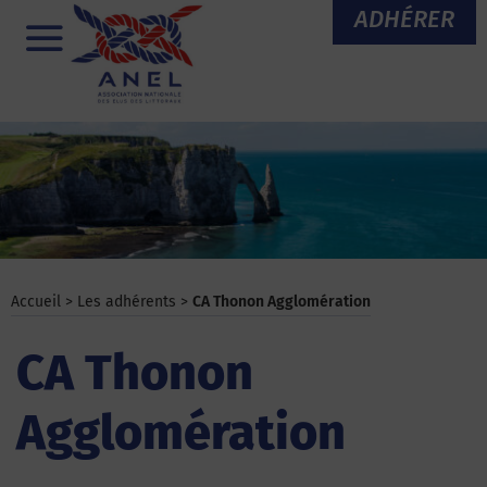
Aller
ADHÉRER
au
Menu
contenu
Accueil
>
Les adhérents
>
CA Thonon Agglomération
CA Thonon
Agglomération