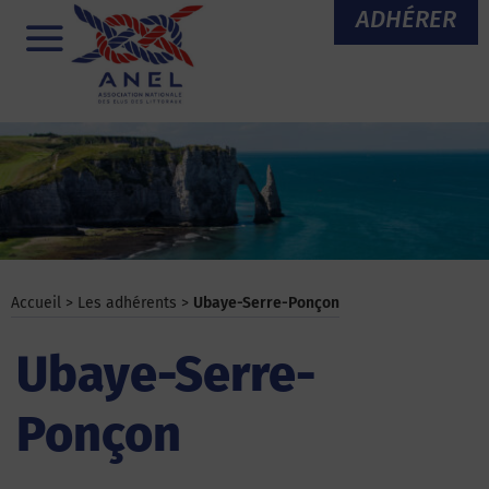
Aller
ADHÉRER
au
Menu
contenu
Accueil
>
Les adhérents
>
Ubaye-Serre-Ponçon
Ubaye-Serre-
Ponçon