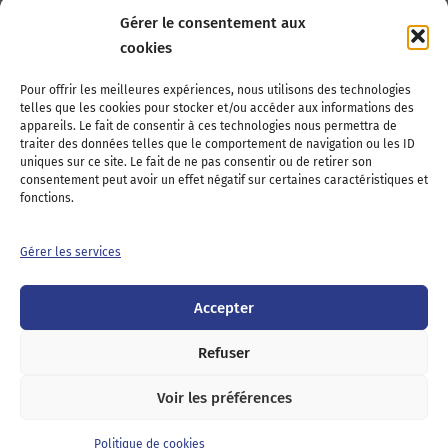
Gérer le consentement aux
cookies
Association Nationale des Elus des Littoraux
Pour offrir les meilleures expériences, nous utilisons des technologies
telles que les cookies pour stocker et/ou accéder aux informations des
22, boulevard de la Tour-Maubourg
appareils. Le fait de consentir à ces technologies nous permettra de
75007 Paris
traiter des données telles que le comportement de navigation ou les ID
Tél : 01 44 11 11 70
uniques sur ce site. Le fait de ne pas consentir ou de retirer son
consentement peut avoir un effet négatif sur certaines caractéristiques et
E-mail : anel-secretariat@anel.asso.fr
fonctions.
Devenez adhérents
Nous contacter
Presse
Gérer les services
Guichet juridique
Accepter
Twitter
LinkedIn
Instagram
RSS
Feed
Refuser
Voir les préférences
Mentions
Politique de cookies
Politique de
légales
(UE)
confidentialité
Politique de cookies