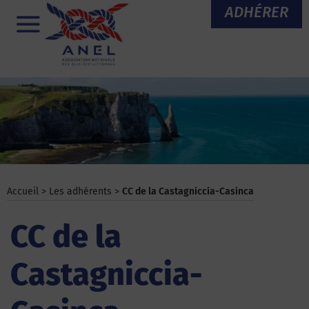
Aller
ADHÉRER
au
Menu
contenu
Accueil
>
Les adhérents
>
CC de la Castagniccia-Casinca
CC de la
Castagniccia-