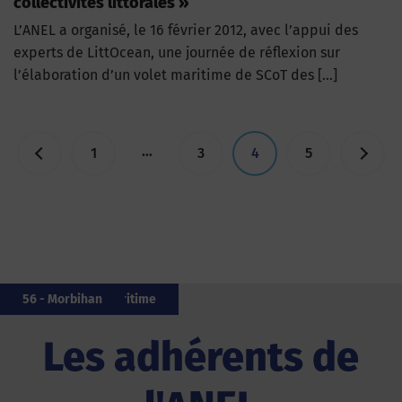
collectivités littorales »
L’ANEL a organisé, le 16 février 2012, avec l’appui des
experts de LittOcean, une journée de réflexion sur
l’élaboration d’un volet maritime de SCoT des […]
Pagination
…
1
3
4
5
des
publications
14 - Calvados
35 - Îlle-et-Vilaine
20 - Corse
33 - Gironde
62 - Pas-de-Calais
976 - Mayotte
85 - Vendée
17 - Charente-Maritime
20 - Corse
56 - Morbihan
Les adhérents de