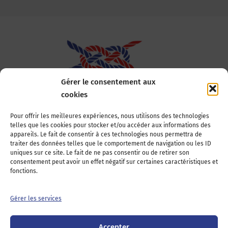
Gérer le consentement aux
cookies
Association Nationale des Elus des Littoraux
Pour offrir les meilleures expériences, nous utilisons des technologies
telles que les cookies pour stocker et/ou accéder aux informations des
22, boulevard de la Tour-Maubourg
appareils. Le fait de consentir à ces technologies nous permettra de
75007 Paris
traiter des données telles que le comportement de navigation ou les ID
Tél : 01 44 11 11 70
uniques sur ce site. Le fait de ne pas consentir ou de retirer son
consentement peut avoir un effet négatif sur certaines caractéristiques et
E-mail : anel-secretariat@anel.asso.fr
fonctions.
Devenez adhérents
Nous contacter
Presse
Gérer les services
Guichet juridique
Accepter