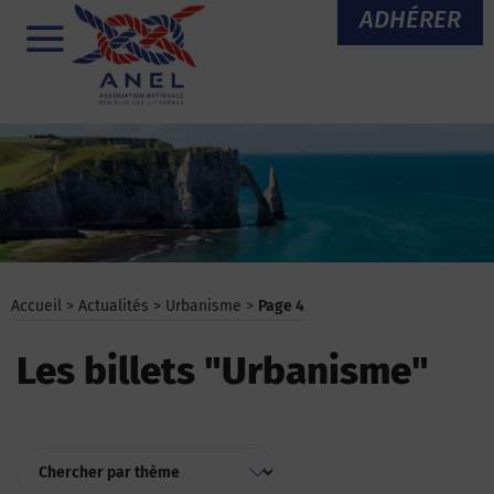
Aller
ADHÉRER
au
Menu
contenu
Accueil
>
Actualités
>
Urbanisme
>
Page 4
Les billets "Urbanisme"