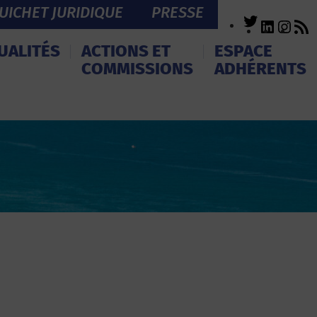
UICHET JURIDIQUE
PRESSE
Twitter
LinkedI
Inst
R
F
UALITÉS
ACTIONS ET
ESPACE
COMMISSIONS
ADHÉRENTS