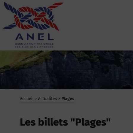
Aller
au
contenu
ANEL
Accueil
>
Actualités
>
Plages
Les billets "Plages"