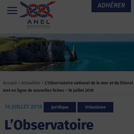
Aller
ADHÉRER
au
Menu
contenu
Accueil
>
Actualités
>
L’Observatoire national de la mer et du littoral
met en ligne de nouvelles fiches – 16 juillet 2018
16 JUILLET 2018
Juridique
Urbanisme
L’Observatoire