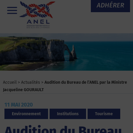
Aller
ADHÉRER
au
Menu
contenu
Accueil
>
Actualités
>
Audition du Bureau de l’ANEL par la Ministre
Jacqueline GOURAULT
11 MAI 2020
Environnement
Institutions
Tourisme
Audition du Bureau