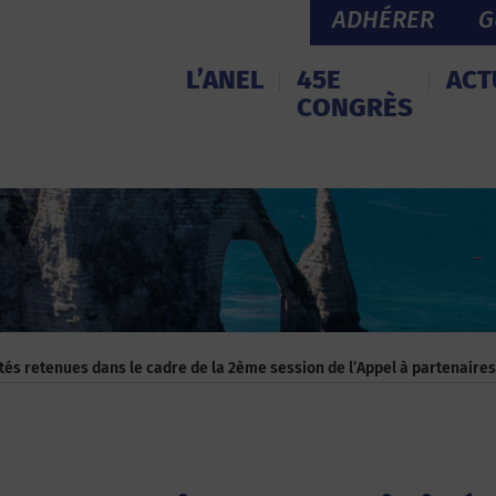
ADHÉRER
G
L’ANEL
45E
ACT
CONGRÈS
ités retenues dans le cadre de la 2ème session de l’Appel à partenair