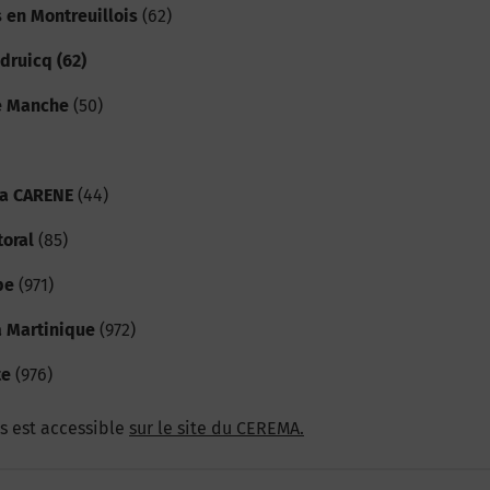
 en Montreuillois
(62)
ruicq (62)
e Manche
(50)
la CARENE
(44)
oral
(85)
pe
(971)
 Martinique
(972)
te
(976)
s est accessible
sur le site du CEREMA.