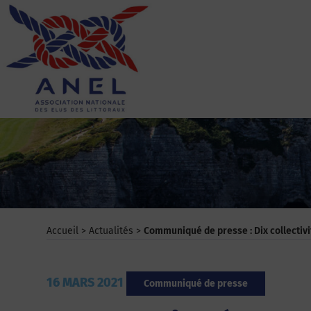
Aller
au
contenu
ANEL
Accueil
>
Actualités
>
Communiqué de presse : Dix collectiv
16 MARS 2021
Communiqué de presse