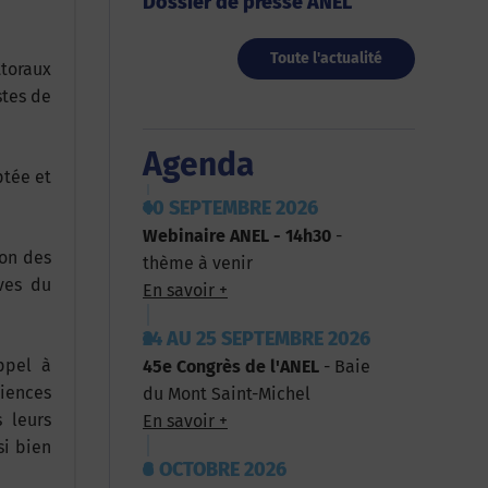
Dossier de presse ANEL
Toute l'actualité
ttoraux
stes de
Agenda
ptée et
10 SEPTEMBRE 2026
Webinaire ANEL - 14h30
-
ion des
thème à venir
ives du
En savoir +
24 AU 25 SEPTEMBRE 2026
ppel à
45e Congrès de l'ANEL
- Baie
riences
du Mont Saint-Michel
 leurs
En savoir +
si bien
8 OCTOBRE 2026