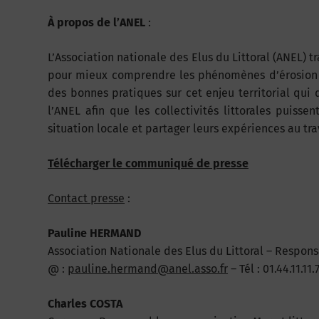
À
propos de l’ANEL
:
L’Association nationale des Elus du Littoral (ANEL) t
pour mieux comprendre les phénomènes d’érosion c
des bonnes pratiques sur cet enjeu territorial qui
l’ANEL afin que les collectivités littorales puiss
situation locale et partager leurs expériences au tr
Téléc
harger le communiqué de presse
Contact presse
:
Pauline HERMAND
Association Nationale des Elus du Littoral – Respo
@ :
pauline.hermand@anel.asso.fr
– Tél : 01.44.11.11.
Charles COSTA