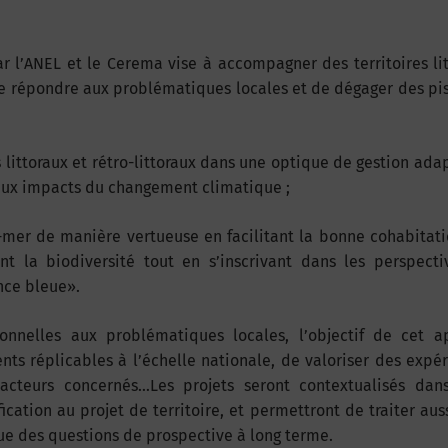
r l’ANEL et le Cerema vise à accompagner des territoires li
 répondre aux problématiques locales et de dégager des pi
ttoraux et rétro-littoraux dans une optique de gestion ada
e aux impacts du changement climatique ;
mer de manière vertueuse en facilitant la bonne cohabitat
nt la biodiversité tout en s’inscrivant dans les perspect
nce bleue».
onnelles aux problématiques locales, l’objectif de cet a
nts réplicables à l’échelle nationale, de valoriser des expé
cteurs concernés…Les projets seront contextualisés dans
ification au projet de territoire, et permettront de traiter aus
e des questions de prospective à long terme.