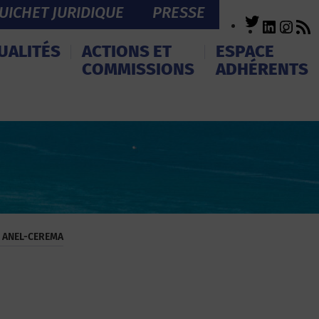
UICHET JURIDIQUE
PRESSE
Twitter
LinkedI
Inst
R
F
UALITÉS
ACTIONS ET
ESPACE
COMMISSIONS
ADHÉRENTS
es ANEL-CEREMA