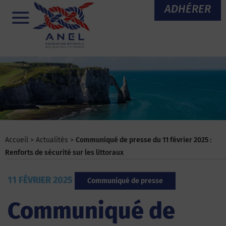
Aller
ADHÉRER
au
Menu
contenu
Accueil
>
Actualités
>
Communiqué de presse du 11 février 2025 :
Renforts de sécurité sur les littoraux
11 FÉVRIER 2025
Communiqué de presse
Communiqué de