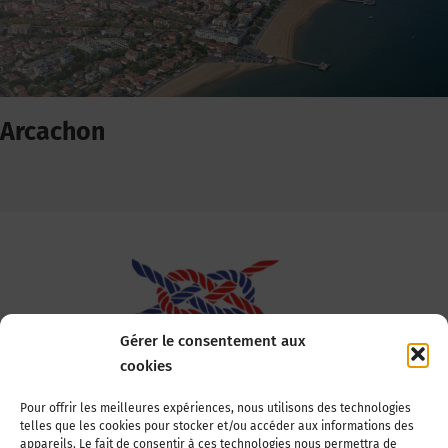
Arcachon
Gérer le consentement aux
cookies
Association Nationale des Elus des Littoraux
Pour offrir les meilleures expériences, nous utilisons des technologies
telles que les cookies pour stocker et/ou accéder aux informations des
22, boulevard de la Tour-Maubourg
appareils. Le fait de consentir à ces technologies nous permettra de