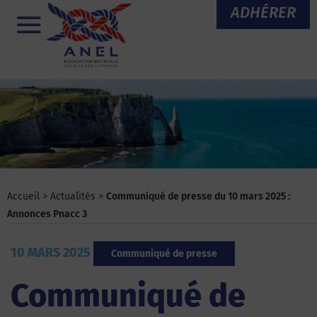
Aller
ADHÉRER
au
Menu
contenu
Accueil
>
Actualités
>
Communiqué de presse du 10 mars 2025 :
Annonces Pnacc 3
10 MARS 2025
Communiqué de presse
Communiqué de