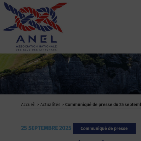
Aller
au
contenu
ANEL
Accueil
>
Actualités
>
Communiqué de presse du 25 septembre
25 SEPTEMBRE 2025
Communiqué de presse