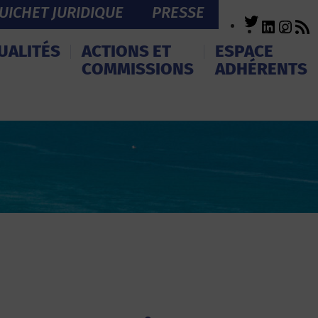
UICHET JURIDIQUE
PRESSE
Twitter
LinkedI
Inst
R
F
UALITÉS
ACTIONS ET
ESPACE
COMMISSIONS
ADHÉRENTS