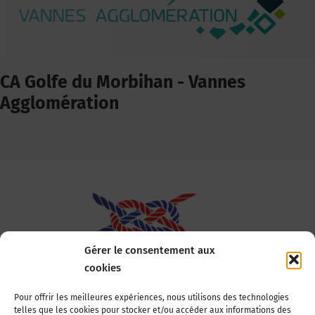
CA Golfe du Morbihan - Vannes
Agglomération
Gérer le consentement aux
cookies
Association Nationale des Elus des Littoraux
Pour offrir les meilleures expériences, nous utilisons des technologies
telles que les cookies pour stocker et/ou accéder aux informations des
22, boulevard de la Tour-Maubourg