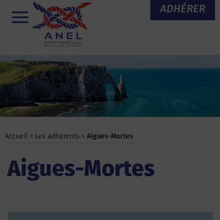
Aller
ADHÉRER
au
Menu
contenu
Accueil
>
Les adhérents
>
Aigues-Mortes
Aigues-Mortes