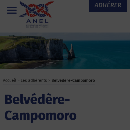
Aller
ADHÉRER
au
Menu
contenu
Accueil
>
Les adhérents
>
Belvédère-Campomoro
Belvédère-
Campomoro