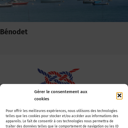
Bénodet
Gérer le consentement aux
cookies
Association Nationale des Elus des Littoraux
Pour offrir les meilleures expériences, nous utilisons des technologies
telles que les cookies pour stocker et/ou accéder aux informations des
22, boulevard de la Tour-Maubourg
appareils. Le fait de consentir à ces technologies nous permettra de
75007 Paris
traiter des données telles que le comportement de navigation ou les ID