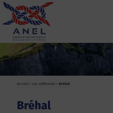
Aller
au
contenu
ANEL
Accueil
>
Les adhérents
>
Bréhal
Bréhal