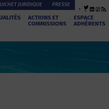
UICHET JURIDIQUE
PRESSE
Twitter
LinkedI
Inst
R
F
UALITÉS
ACTIONS ET
ESPACE
COMMISSIONS
ADHÉRENTS