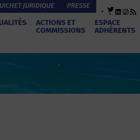
UICHET JURIDIQUE
PRESSE
Twitter
LinkedI
Inst
R
F
UALITÉS
ACTIONS ET
ESPACE
COMMISSIONS
ADHÉRENTS