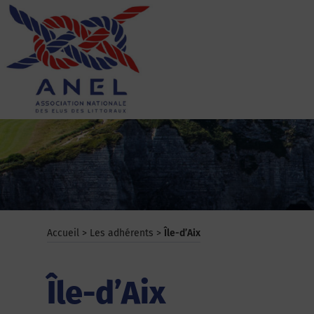
Aller
au
contenu
ANEL
Accueil
>
Les adhérents
>
Île-d’Aix
Île-d’Aix