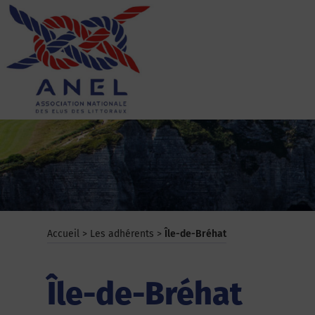
Aller
au
contenu
ANEL
Accueil
>
Les adhérents
>
Île-de-Bréhat
Île-de-Bréhat