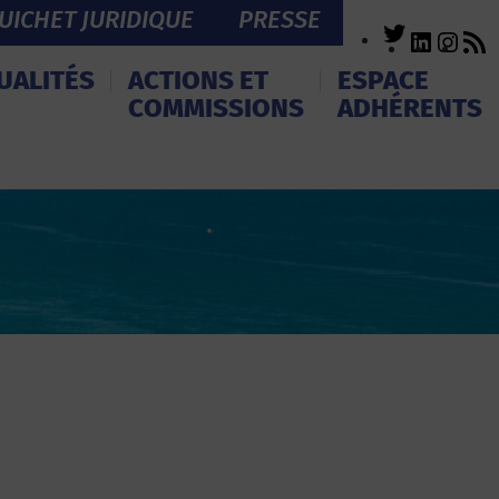
UICHET JURIDIQUE
PRESSE
Twitter
LinkedI
Inst
R
F
UALITÉS
ACTIONS ET
ESPACE
COMMISSIONS
ADHÉRENTS