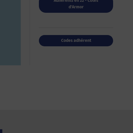
Adhérents en 22 - Côtes
d'Armor
Codes adhérent