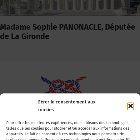
Madame Sophie PANONACLE, Députée
de La Gironde
Gérer le consentement aux
cookies
Association Nationale des Elus des Littoraux
Pour offrir les meilleures expériences, nous utilisons des technologies
telles que les cookies pour stocker et/ou accéder aux informations des
22, boulevard de la Tour-Maubourg
appareils. Le fait de consentir à ces technologies nous permettra de
75007 Paris
traiter des données telles que le comportement de navigation ou les ID