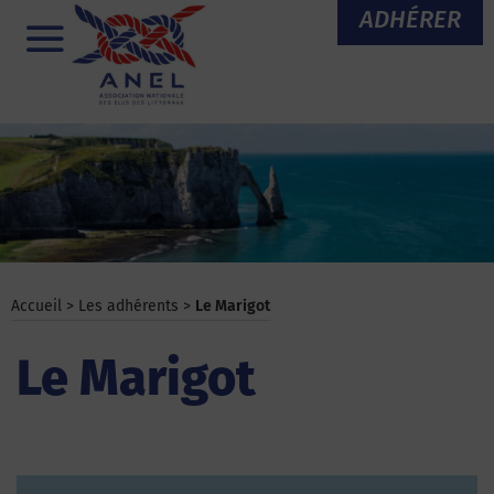
Aller
ADHÉRER
au
Menu
contenu
Accueil
>
Les adhérents
>
Le Marigot
Le Marigot