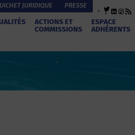
UICHET JURIDIQUE
PRESSE
Twitter
LinkedI
Inst
R
F
UALITÉS
ACTIONS ET
ESPACE
COMMISSIONS
ADHÉRENTS