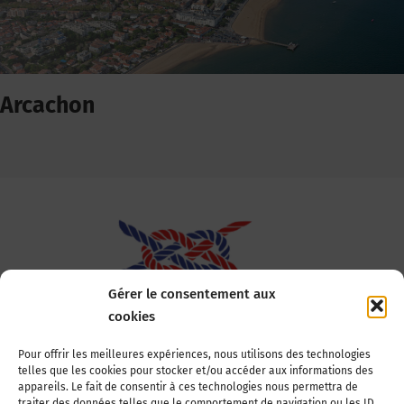
Arcachon
Gérer le consentement aux
cookies
Association Nationale des Elus des Littoraux
Pour offrir les meilleures expériences, nous utilisons des technologies
telles que les cookies pour stocker et/ou accéder aux informations des
22, boulevard de la Tour-Maubourg
appareils. Le fait de consentir à ces technologies nous permettra de
75007 Paris
traiter des données telles que le comportement de navigation ou les ID