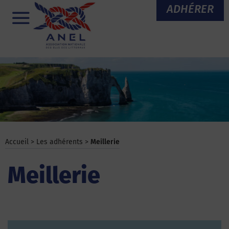
Aller
ADHÉRER
au
Menu
contenu
Accueil
>
Les adhérents
>
Meillerie
Meillerie