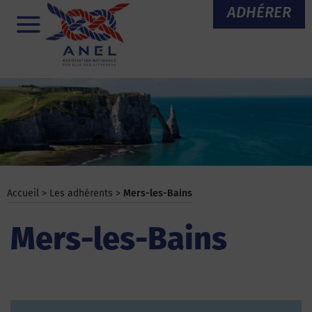
Aller
ADHÉRER
au
Menu
contenu
Accueil
>
Les adhérents
>
Mers-les-Bains
Mers-les-Bains