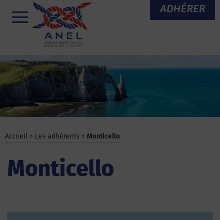
Aller
ADHÉRER
au
Menu
contenu
Accueil
>
Les adhérents
>
Monticello
Monticello