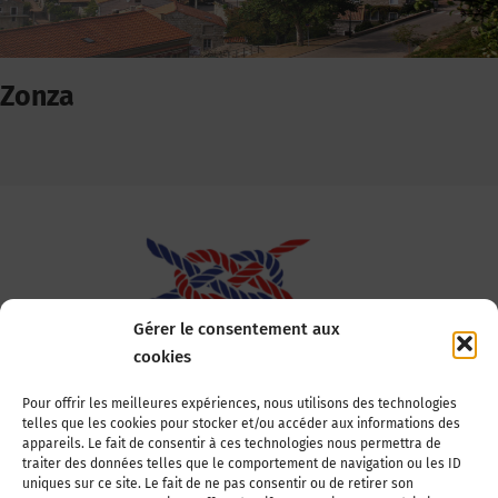
Zonza
Gérer le consentement aux
cookies
Association Nationale des Elus des Littoraux
Pour offrir les meilleures expériences, nous utilisons des technologies
telles que les cookies pour stocker et/ou accéder aux informations des
22, boulevard de la Tour-Maubourg
appareils. Le fait de consentir à ces technologies nous permettra de
75007 Paris
traiter des données telles que le comportement de navigation ou les ID
Tél : 01 44 11 11 70
uniques sur ce site. Le fait de ne pas consentir ou de retirer son