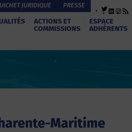
UICHET JURIDIQUE
PRESSE
Twitter
LinkedI
Inst
R
F
UALITÉS
ACTIONS ET
ESPACE
COMMISSIONS
ADHÉRENTS
harente-Maritime