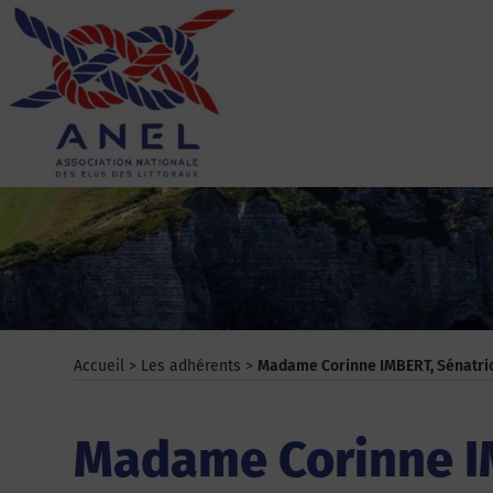
Aller
au
contenu
ANEL
Accueil
>
Les adhérents
>
Madame Corinne IMBERT, Sénatri
Madame Corinne IM