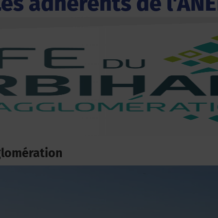
Les adhérents de l'ANE
glomération