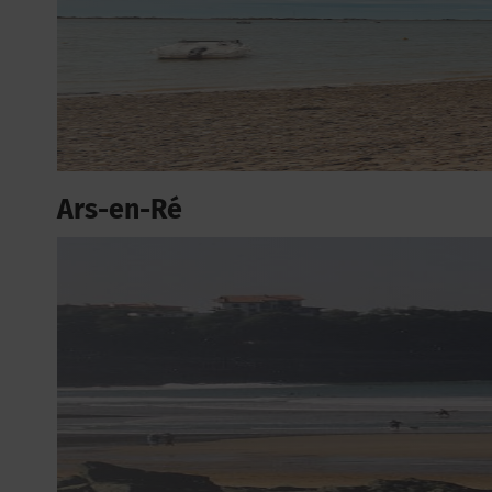
Ars-en-Ré