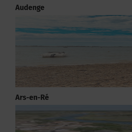
Audenge
Ars-en-Ré