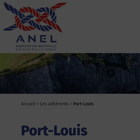
Aller
au
contenu
ANEL
Accueil
>
Les adhérents
>
Port-Louis
Port-Louis