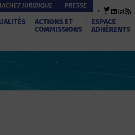
UICHET JURIDIQUE
PRESSE
Twitter
LinkedI
Inst
R
F
UALITÉS
ACTIONS ET
ESPACE
COMMISSIONS
ADHÉRENTS