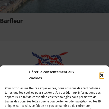
Barfleur
Gérer le consentement aux
cookies
Association Nationale des Elus des Littoraux
Pour offrir les meilleures expériences, nous utilisons des technologies
telles que les cookies pour stocker et/ou accéder aux informations des
22, boulevard de la Tour-Maubourg
appareils. Le fait de consentir à ces technologies nous permettra de
75007 Paris
traiter des données telles que le comportement de navigation ou les ID
Tél : 01 44 11 11 70
uniques sur ce site. Le fait de ne pas consentir ou de retirer son