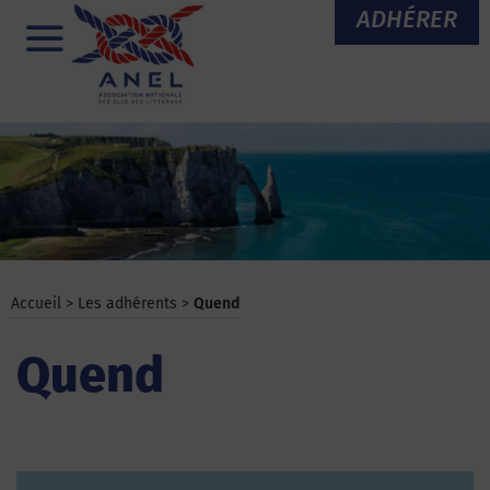
Aller
ADHÉRER
au
Menu
contenu
Accueil
>
Les adhérents
>
Quend
Quend