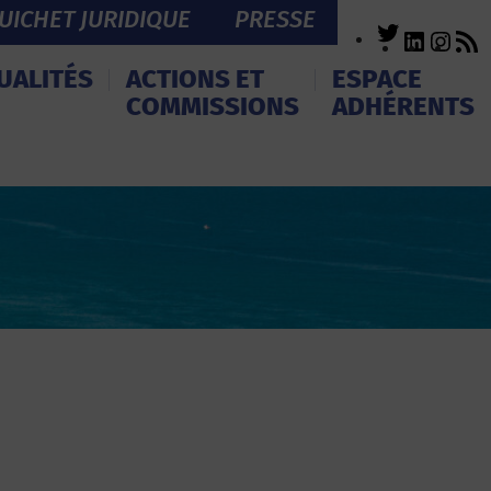
UICHET JURIDIQUE
PRESSE
Twitter
LinkedI
Inst
R
F
UALITÉS
ACTIONS ET
ESPACE
COMMISSIONS
ADHÉRENTS