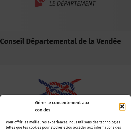
Conseil Départemental de la Vendée
Gérer le consentement aux
cookies
Association Nationale des Elus des Littoraux
Pour offrir les meilleures expériences, nous utilisons des technologies
telles que les cookies pour stocker et/ou accéder aux informations des
22, boulevard de la Tour-Maubourg