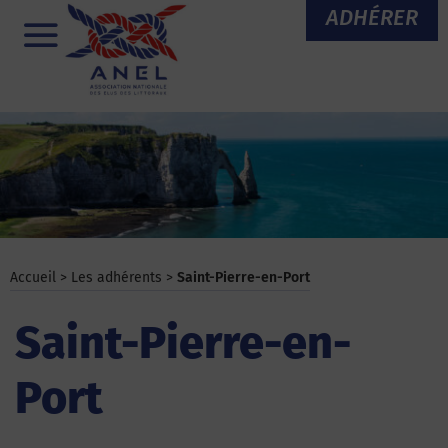
Aller
ADHÉRER
au
Menu
contenu
Accueil
>
Les adhérents
>
Saint-Pierre-en-Port
Saint-Pierre-en-
Port