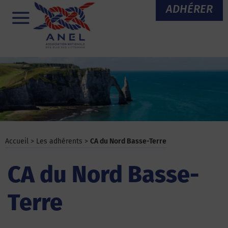
Aller
ADHÉRER
au
Menu
contenu
Accueil
>
Les adhérents
>
CA du Nord Basse-Terre
CA du Nord Basse-
Terre