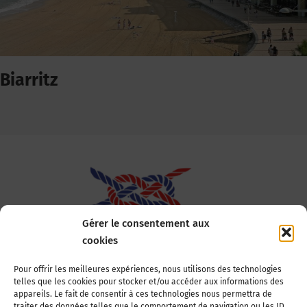
Biarritz
Gérer le consentement aux
cookies
Association Nationale des Elus des Littoraux
Pour offrir les meilleures expériences, nous utilisons des technologies
telles que les cookies pour stocker et/ou accéder aux informations des
22, boulevard de la Tour-Maubourg
appareils. Le fait de consentir à ces technologies nous permettra de
75007 Paris
traiter des données telles que le comportement de navigation ou les ID