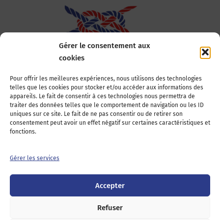
Gérer le consentement aux
cookies
Association Nationale des Elus des Littoraux
Pour offrir les meilleures expériences, nous utilisons des technologies
telles que les cookies pour stocker et/ou accéder aux informations des
22, boulevard de la Tour-Maubourg
appareils. Le fait de consentir à ces technologies nous permettra de
75007 Paris
traiter des données telles que le comportement de navigation ou les ID
Tél : 01 44 11 11 70
uniques sur ce site. Le fait de ne pas consentir ou de retirer son
consentement peut avoir un effet négatif sur certaines caractéristiques et
E-mail : anel-secretariat@anel.asso.fr
fonctions.
Devenez adhérents
Nous contacter
Presse
Gérer les services
Guichet juridique
Accepter
Twitter
LinkedIn
Instagram
RSS
Feed
Refuser