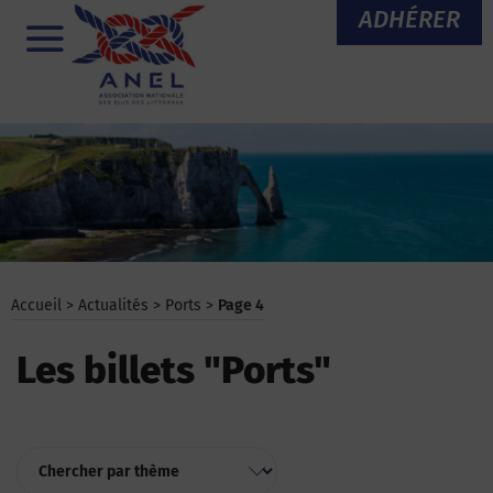
Aller
ADHÉRER
au
Menu
contenu
Accueil
>
Actualités
>
Ports
>
Page 4
Les billets "Ports"