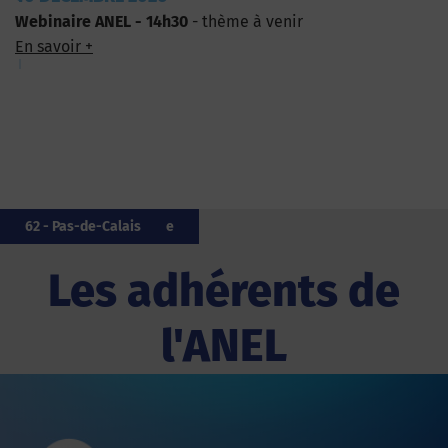
Webinaire ANEL - 14h30
- thème à venir
En savoir +
20 - Corse
62 - Pas-de-Calais
62 - Pas-de-Calais
20 - Corse
85 - Vendée
85 - Vendée
33 - Gironde
972 - Martinique
17 - Charente-Maritime
62 - Pas-de-Calais
Les adhérents de
l'ANEL