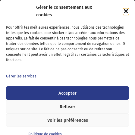
Gérer le consentement aux
cookies
Association Nationale des Elus des Littoraux
Pour offrir les meilleures expériences, nous utilisons des technologies
telles que les cookies pour stocker et/ou accéder aux informations des
22, boulevard de la Tour-Maubourg
appareils. Le fait de consentir à ces technologies nous permettra de
75007 Paris
traiter des données telles que le comportement de navigation ou les ID
Tél : 01 44 11 11 70
uniques sur ce site. Le fait de ne pas consentir ou de retirer son
consentement peut avoir un effet négatif sur certaines caractéristiques et
E-mail : anel-secretariat@anel.asso.fr
fonctions.
Devenez adhérents
Nous contacter
Presse
Gérer les services
Guichet juridique
Accepter
Twitter
LinkedIn
Instagram
RSS
Feed
Refuser
Voir les préférences
Mentions
Politique de cookies
Politique de
légales
(UE)
confidentialité
Politique de cookies