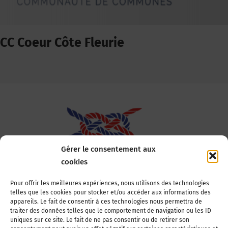
CC Coeur Côte Fleurie
Gérer le consentement aux
cookies
Association Nationale des Elus des Littoraux
Pour offrir les meilleures expériences, nous utilisons des technologies
telles que les cookies pour stocker et/ou accéder aux informations des
22, boulevard de la Tour-Maubourg
appareils. Le fait de consentir à ces technologies nous permettra de
75007 Paris
traiter des données telles que le comportement de navigation ou les ID
Tél : 01 44 11 11 70
uniques sur ce site. Le fait de ne pas consentir ou de retirer son