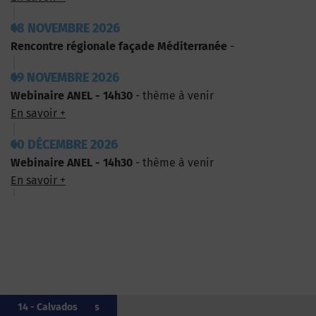
18 NOVEMBRE 2026
Rencontre régionale façade Méditerranée
-
19 NOVEMBRE 2026
Webinaire ANEL - 14h30
- thème à venir
En savoir +
10 DÉCEMBRE 2026
Webinaire ANEL - 14h30
- thème à venir
En savoir +
56 - Morbihan
56 - Morbihan
976 - Mayotte
20 - Corse
20 - Corse
56 - Morbihan
62 - Pas-de-Calais
50 - Manche
85 - Vendée
14 - Calvados