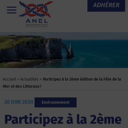
Aller
ADHÉRER
au
Menu
contenu
Accueil
>
Actualités
>
Participez à la 2ème édition de la Fête de la
Mer et des Littoraux !
26 JUIN 2020
Environnement
Participez à la 2ème