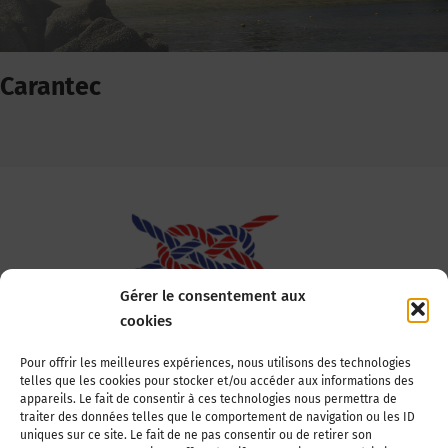
Carantec
Gérer le consentement aux
cookies
Association Nationale des Elus des Littoraux
Pour offrir les meilleures expériences, nous utilisons des technologies
telles que les cookies pour stocker et/ou accéder aux informations des
22, boulevard de la Tour-Maubourg
appareils. Le fait de consentir à ces technologies nous permettra de
75007 Paris
traiter des données telles que le comportement de navigation ou les ID
Tél : 01 44 11 11 70
uniques sur ce site. Le fait de ne pas consentir ou de retirer son