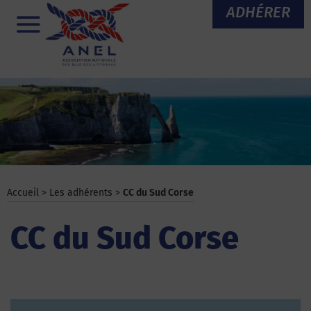
Aller
ADHÉRER
au
Menu
contenu
Accueil
>
Les adhérents
>
CC du Sud Corse
CC du Sud Corse