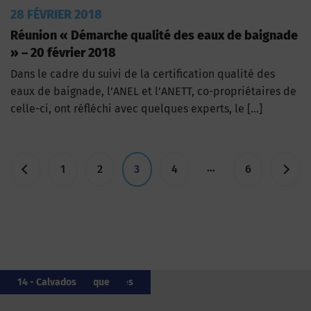
28 FÉVRIER 2018
Réunion « Démarche qualité des eaux de baignade
» – 20 février 2018
Dans le cadre du suivi de la certification qualité des
eaux de baignade, l’ANEL et l’ANETT, co-propriétaires de
celle-ci, ont réfléchi avec quelques experts, le […]
Pagination
…
1
2
3
4
6
des
publications
62 - Pas-de-Calais
06 - Alpes-Maritimes
64 - Pyrénées-Atlantiques
20 - Corse
64 - Pyrénées-Atlantiques
20 - Corse
44 - Loire-Atlantique
29 - Finistère
85 - Vendée
14 - Calvados