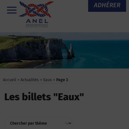
Aller
ADHÉRER
au
Menu
contenu
Accueil
>
Actualités
>
Eaux
>
Page 3
Les billets "Eaux"