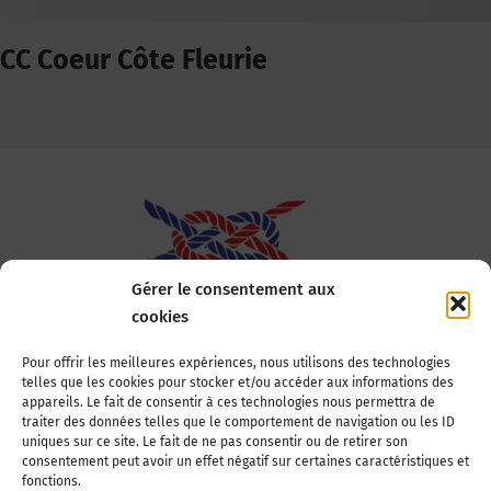
CC Coeur Côte Fleurie
Gérer le consentement aux
cookies
Association Nationale des Elus des Littoraux
Pour offrir les meilleures expériences, nous utilisons des technologies
telles que les cookies pour stocker et/ou accéder aux informations des
22, boulevard de la Tour-Maubourg
appareils. Le fait de consentir à ces technologies nous permettra de
75007 Paris
traiter des données telles que le comportement de navigation ou les ID
Tél : 01 44 11 11 70
uniques sur ce site. Le fait de ne pas consentir ou de retirer son
consentement peut avoir un effet négatif sur certaines caractéristiques et
E-mail : anel-secretariat@anel.asso.fr
fonctions.