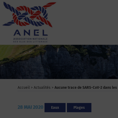
Aller
au
contenu
ANEL
Accueil
>
Actualités
>
Aucune trace de SARS-CoV-2 dans les 
28 MAI 2020
Eaux
Plages