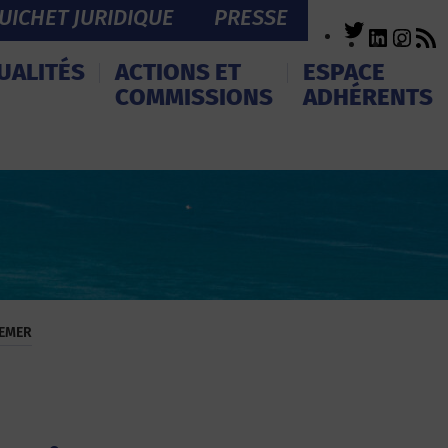
UICHET JURIDIQUE
PRESSE
Twitter
LinkedI
Inst
R
F
UALITÉS
ACTIONS ET
ESPACE
COMMISSIONS
ADHÉRENTS
REMER