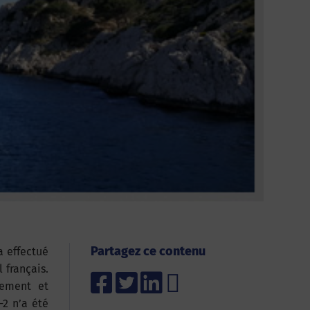
Partagez ce contenu
a effectué
 français.
nement et
-2 n’a été