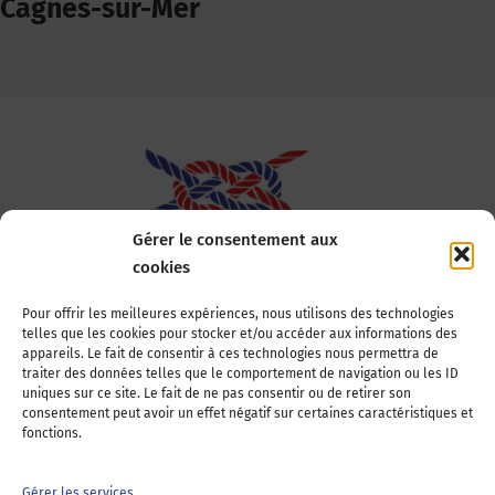
Cagnes-sur-Mer
Gérer le consentement aux
cookies
Association Nationale des Elus des Littoraux
Pour offrir les meilleures expériences, nous utilisons des technologies
telles que les cookies pour stocker et/ou accéder aux informations des
22, boulevard de la Tour-Maubourg
appareils. Le fait de consentir à ces technologies nous permettra de
75007 Paris
traiter des données telles que le comportement de navigation ou les ID
Tél : 01 44 11 11 70
uniques sur ce site. Le fait de ne pas consentir ou de retirer son
consentement peut avoir un effet négatif sur certaines caractéristiques et
E-mail : anel-secretariat@anel.asso.fr
fonctions.
Devenez adhérents
Nous contacter
Presse
Gérer les services