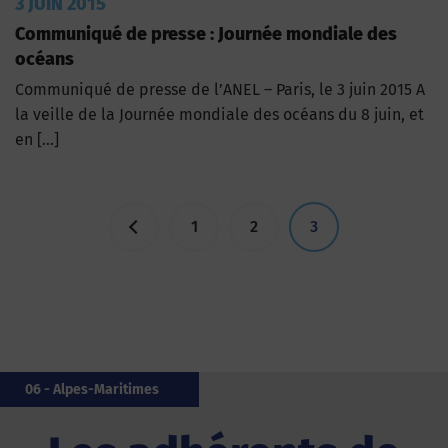
3 JUIN 2015
Communiqué de presse : Journée mondiale des
océans
Communiqué de presse de l’ANEL – Paris, le 3 juin 2015 A
la veille de la Journée mondiale des océans du 8 juin, et
en […]
Pagination
1
2
3
des
publications
17 - Charente-Maritime
85 - Vendée
56 - Morbihan
44 - Loire-Atlantique
85 - Vendée
33 - Gironde
85 - Vendée
35 - Îlle-et-Vilaine
976 - Mayotte
06 - Alpes-Maritimes