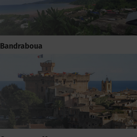
Bandraboua