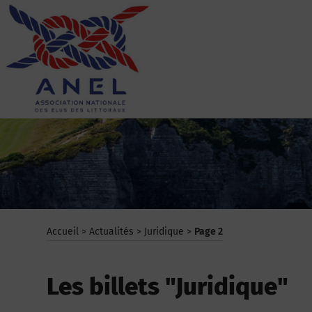
Aller
au
contenu
ANEL
Accueil
>
Actualités
>
Juridique
>
Page 2
Les billets "Juridique"