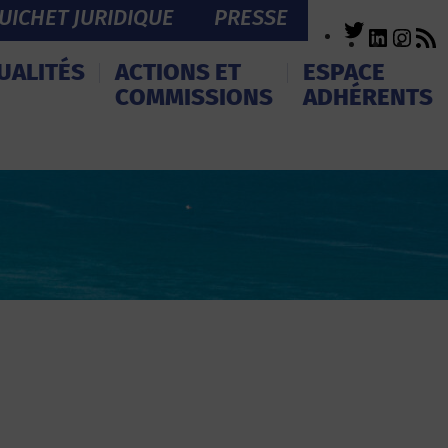
UICHET JURIDIQUE
PRESSE
Twitter
LinkedI
Inst
R
F
UALITÉS
ACTIONS ET
ESPACE
COMMISSIONS
ADHÉRENTS