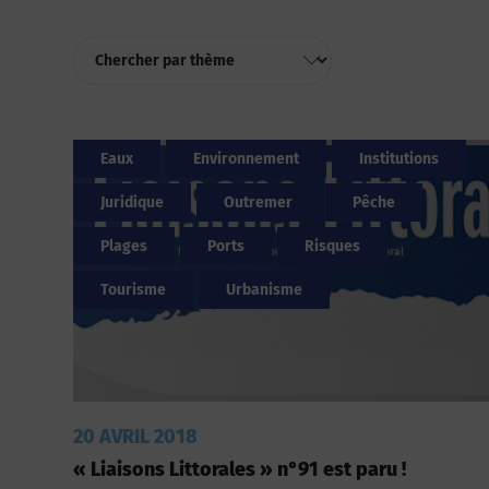
Eaux
Environnement
Institutions
Juridique
Outremer
Pêche
Plages
Ports
Risques
Tourisme
Urbanisme
20 AVRIL 2018
« Liaisons Littorales » n°91 est paru !